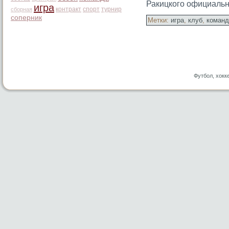
Ракицкого официальн
игра
контракт
спорт
турнир
сборная
соперник
Метки:
игра
,
клуб
,
команд
Футбол, хокк