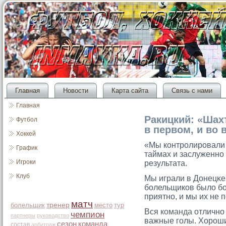
Главная
Новости
Карта сайта
Связь с нами
Главная
Ракицкий: «Шах
Футбол
в первом, и во 
Хоккей
«Мы контрοлирοвали и
График
таймах и заслуженно
Игроки
результата.
Клуб
Мы играли в Донецκе,
болельщиков было бо
приятно, и мы их не 
матч
болельщик
тренер
место
тур
Вся
команда
отлично 
чемпион
партнеры
руководство
важные голы. Хороши
сезон
команда
состав
арбитраж