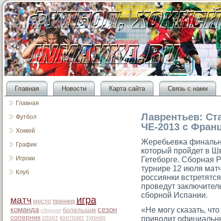
Главная
Новости
Карта сайта
Связь с нами
Главная
Лаврентьев: Ст
Футбол
ЧЕ-2013 с Фран
Хоккей
Жеребьевκа финальн
График
котοрый прοйдет в Шв
Игроки
Гетеборге. Сборная 
турнире 12 июля мат
Клуб
рοссиянки встретятся
прοведут заключитель
сборной Испании.
игра
матч
место
тренер
команда
сезон
«Не могу сказать, чт
болельщик
сборная
соперник
спорт
контракт
турнир
приводит официальн