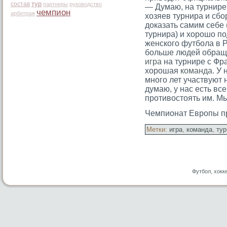
тур
состав
партнеры
руководство
— Думаю, на турнире
чемпион
арбитраж
хозяев турнира и с
доказать самим себе 
турнира) и хорошо п
женского футбола в Р
больше людей обраща
игра
на турнире с Фра
хорошая
команда
. У
много лет участвуют 
думаю, у нас есть вс
противостоять им. М
Чемпионат Еврοпы пр
Метки:
игра
,
команда
,
тур
Футбол, хокк