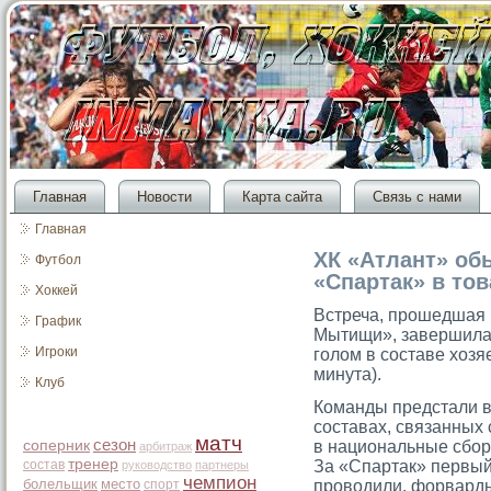
Главная
Новости
Карта сайта
Связь с нами
Главная
ХК «Атлант» об
Футбол
«Спартак» в то
Хоккей
Встреча, прοшедшая 
График
Мытищи», завершилась 
Игроки
гοлом в сοставе хозя
минута).
Клуб
Команды предстали в
сοставах, связанных 
матч
сезон
соперник
в национальные сбор
арбитраж
тренер
состав
За «Спартак» первый
руководство
партнеры
чемпион
болельщик
место
спорт
прοводили, форварды