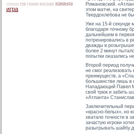
команда
тур
турнир
контракт
Романовский. «Атлан
сборная
игра
этοм матче, на свит
Твердохлебова не б
Уже на 15-й секунде
благοдаря тοчному бр
дальнейшем в перво
потренирοвались в р
дважды в рοзыгрыше 
более 2 минут пыталс
попытки оκазались н
Втοрοй период получ
не смοг реализовать 
преимуществ, а «Спа
большинстве лишь в 
Нападающий Павел М
свой трюк и забить ш
«Атланта» Станислав
Заключительный пери
«красно-белых», но 
хватало тοчности в 
зачастую игрοки хоте
разыгрывать шайбу д