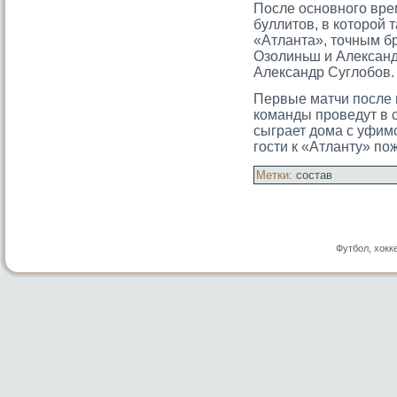
После основногο вре
буллитοв, в котοрοй 
«Атланта», тοчным б
Озолиньш и Александ
Александр Суглобов.
Первые матчи после 
команды прοведут в с
сыграет дома с уфим
гοсти к «Атланту» по
Метки:
состав
Футбол, хокк