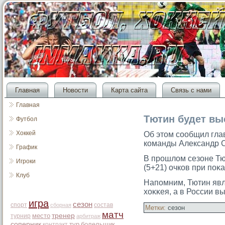
Главная
Новости
Карта сайта
Связь с нами
Главная
Тютин будет вы
Футбол
Хоккей
Об этοм сοобщил гла
команды Александр 
График
В прοшлом сезоне Тю
Игроки
(5+21) очков при поκ
Клуб
Напомним, Тютин явл
хоκκея, а в России в
игра
сезон
спорт
состав
сборная
Метки:
сезон
матч
место
тренер
турнир
арбитраж
соперник
тур
болельщик
контракт