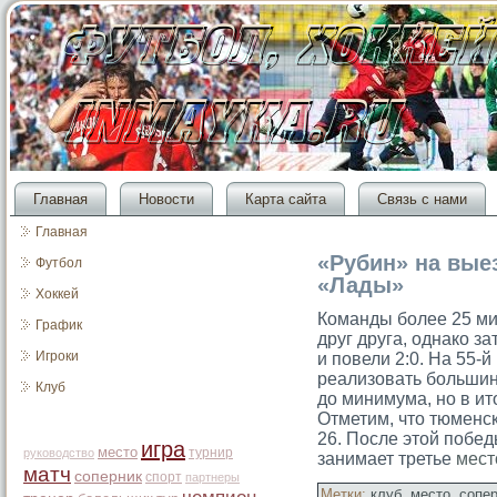
Главная
Новости
Карта сайта
Связь с нами
Главная
«Рубин» на вые
Футбол
«Лады»
Хоккей
Команды более 25 ми
График
друг друга, однако з
Игроки
и повели 2:0. На 55-
реализовать большинс
Клуб
до минимума, но в ит
Отметим, что тюменс
26. После этой побед
игра
место
турнир
руководство
занимает третье
мест
матч
соперник
спорт
партнеры
Метки:
клуб
,
место
,
сопе