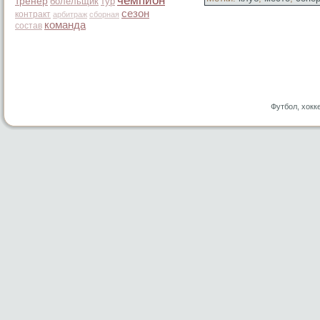
чемпион
тренер
болельщик
тур
сезон
контракт
арбитраж
сборная
команда
состав
Футбол, хокк