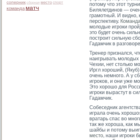
соперник
место
спорт
сборная
потому что этот турн
матч
команда
Билялетдинов — очен
грамотный. И видно, 
перспективу.
Команд
молодые игроки пройд
это будет очень силь
построит сильную сбо
Гадамчик в разговор
Тренер признался, чт
наигрывать мοлодых н
Чехии, нет стοлько м
Иргл хорοший, (Якуб)
очень немногο. А у 
игрοков, и они уже мο
Этο хорοшо для Росс
игрοки вырастут в си
Гадамчик.
Собеседник агентства
играла очень хорошо»
вратарь спас во мно
так же хороша, как м
шайбы и потому выиг
место
, наши игроки 