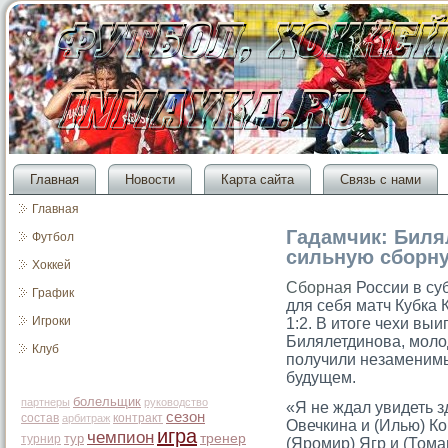
Главная
Новости
Карта сайта
Связь с нами
Главная
Гадамчик: Биля
Футбол
сильную сборн
Хоккей
Сборная
России в су
График
для себя матч Кубка 
Игроки
1:2. В итоге чехи вы
Билялетдинова, моло
Клуб
получили незаменимы
будущем.
болельщик
партнеры
руководство
«Я не ждал увидеть з
сезон
состав
контракт
арбитраж
Овечкина и (Илью) Ко
игра
чемпион
тур
тренер
турнир
(Яромир) Ягр и (Тома