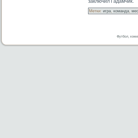
заключил Гадамчик.
Метки:
игра
,
команда
,
ме
Футбол, хокк