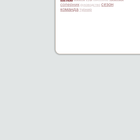
сезон
соперник
руководство
команда
турнир