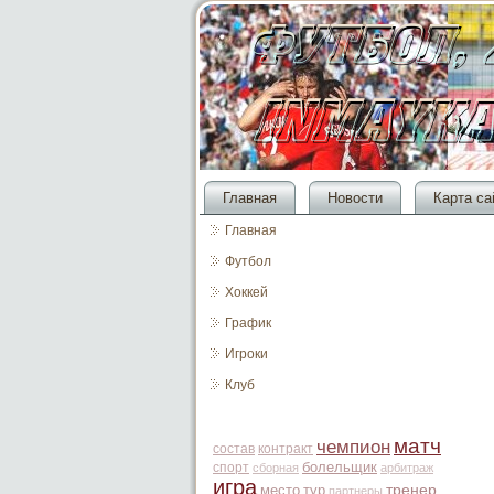
Главная
Новости
Карта са
Главная
Футбол
Хоккей
График
Игроки
Клуб
матч
чемпион
состав
контракт
болельщик
спорт
сборная
арбитраж
игра
место
тур
тренер
партнеры