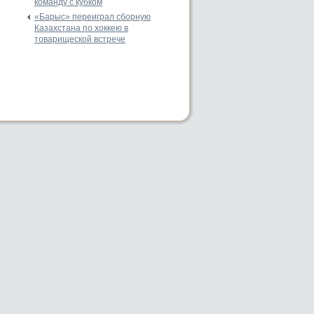
команду с кубком
«Барыс» переиграл сборную
Казахстана по хоккею в
товарищеской встрече