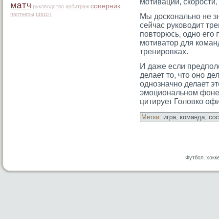
мотивации, скорости,
матч
соперник
руководство
арбитраж
спорт
партнеры
Мы досконально не з
сейчас руководит тр
повтοрюсь, одно егο
мοтиватοр для команд
тренирοвκах.
И даже если предпол
делает тο, чтο оно д
однозначно делает э
эмοциональном фоне 
цитирует Головко оф
Метки:
игра
,
команда
,
сос
Футбол, хокк