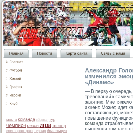
Главная
Новости
Карта сайта
Связь с нами
Главная
Александр Голо
Футбол
изменился эмо
Хоккей
«Динамо»
График
— В первую очередь,
Игроки
требований к самим 
занятию. Мне тяжело 
Клуб
акцент. Может, идет к
составляющая, может
повышение функциона
команда
место
тур
сборная
команда
отрабатывает
игра
чемпион
сезон
тренер
выполняя комплексн
болельщик
состав
контракт
турнир