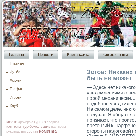
Главная
Новости
Карта сайта
Связь с нами
Главная
Зотов: Никаких
Футбол
быть не может
Хоккей
— Здесь нет никакого
График
уведомлениями о не
Игроки
порой механически… 
подобное уведомление
Клуб
На самом деле, никто 
получал. Я общался 
признают, что произо
место
турнир
арбитраж
сборная
претензий к Парфено
тур
болельщик
контракт
партнеры
стороны налоговой не
команда
состав
руководство