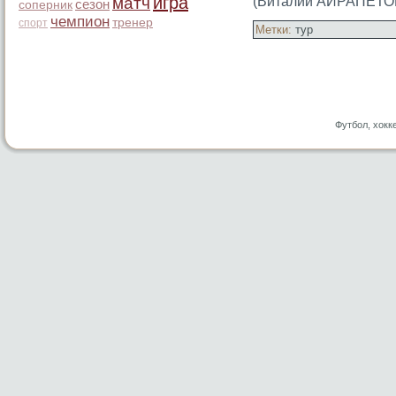
игра
матч
(Виталий АЙРАПЕТО
сезон
соперник
чемпион
тренер
спорт
Метки:
тур
Футбол, хокк