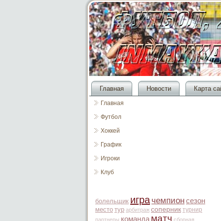
Главная
Новости
Карта са
Главная
Футбол
Хоккей
График
Игроки
Клуб
игра
чемпион
сезон
болельщик
место
тур
соперник
турнир
арбитраж
матч
команда
партнеры
сборная