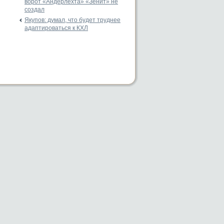
ворот «Андерлехта» «Зенит» не
создал
Якупов: думал, что будет труднее
адаптироваться к КХЛ