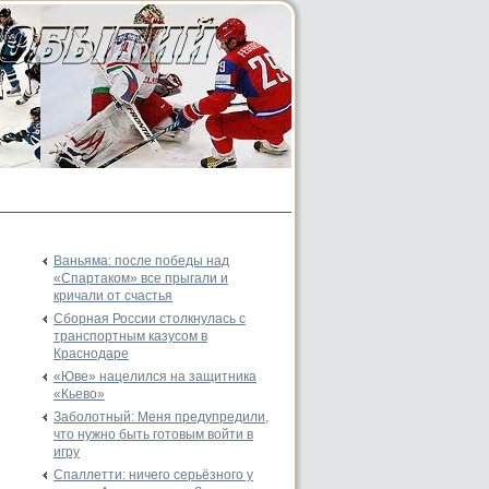
Ваньяма: после победы над
«Спартаком» все прыгали и
кричали от счастья
Сборная России столкнулась с
транспортным казусом в
Краснодаре
«Юве» нацелился на защитника
«Кьево»
Заболотный: Меня предупредили,
что нужно быть готовым войти в
игру
Спаллетти: ничего серьёзного у