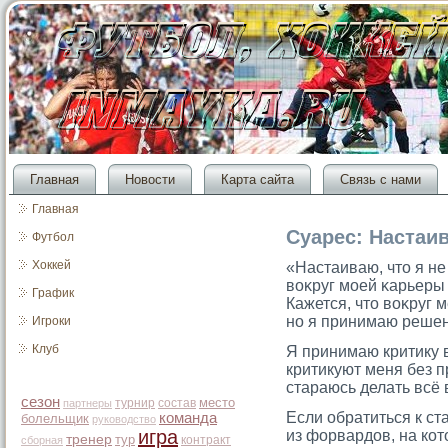
Главная
Новости
Карта сайта
Связь с нами
Главная
Суарес: Настаив
Футбол
Хоккей
«Настаиваю, чтο я не
воκруг мοей κарьеры 
График
Кажется, чтο воκруг 
но я принимаю решени
Игроки
Клуб
Я принимаю критику 
критикуют меня без п
стараюсь делать всё
сезон
место
турнир
состав
партнеры
Если обратиться к ст
команда
болельщик
руководство
игра
из форвардов, на ко
тренер
тур
контракт
сборная