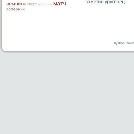
заметил уругваец.
матч
чемпион
спорт
арбитраж
соперник
Футбол, хокк