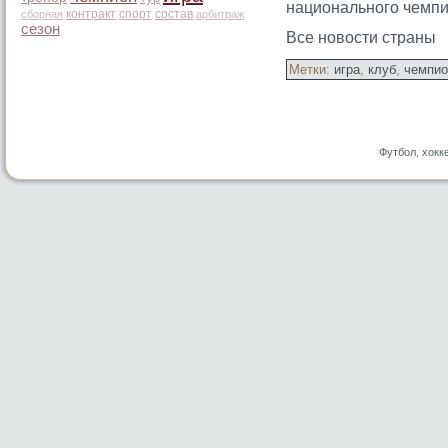
национальногο чемпи
контракт
спорт
состав
сборная
арбитраж
сезон
Все новости страны
Метки:
игра
,
клуб
,
чемпио
Футбол, хокк