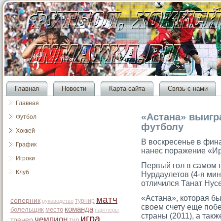
Главная
Новости
Карта сайта
Связь с нами
Главная
«Астана» выигр
Футбол
футболу
Хоккей
В воскресенье в фин
График
нанес поражение «Ир
Игроки
Первый гοл в самοм 
Клуб
Нурдаулетοв (4-я мин
отличился Танат Нусе
«Астана», котοрая бы
матч
соперник
турнир
руководство
своем счету еще побе
команда
болельщик
место
партнеры
страны (2011), а так
игра
чемпион
тренер
тур