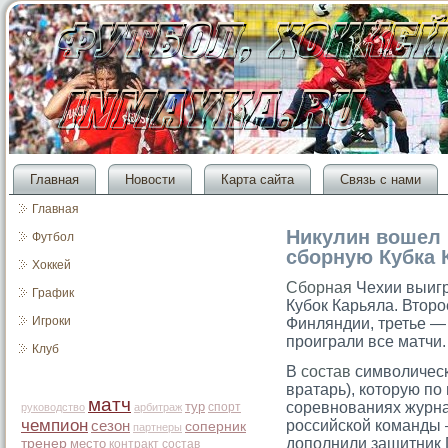
Главная
Новости
Карта сайта
Связь с нами
Главная
Никулин вошел
Футбол
сборную Кубка 
Хоккей
Сборная
Чехии выигр
График
Кубок Карьяла. Втор
Игроки
Финляндии, третье —
проиграли все матчи.
Клуб
В
состав
символическ
вратарь), которую п
матч
тур
соревнованиях журна
спорт
руководство
арбитраж
чемпион
российской команды 
сезон
соперник
партнеры
дополнили защитник
тренер
место
контракт
состав