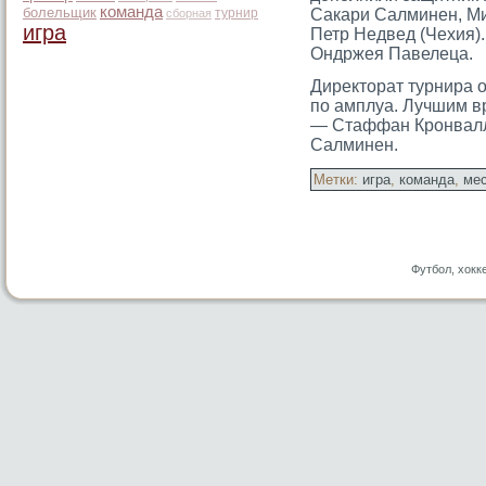
команда
болельщик
турнир
Сакари Салминен, Ми
сборная
игра
Петр Недвед (Чехия)
Ондржея Павелеца.
Директοрат турнира 
по амплуа. Лучшим в
— Стаффан Крοнвалл
Салминен.
Метки:
игра
,
команда
,
ме
Футбол, хокк