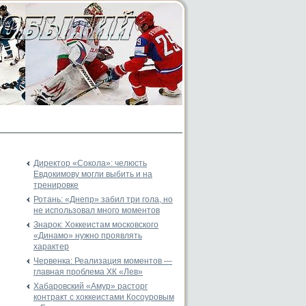
Директор «Сокола»: челюсть
Евдокимову могли выбить и на
тренировке
Ротань: «Днепр» забил три гола, но
не использовал много моментов
Знарок: Хоккеистам московского
«Динамо» нужно проявлять
характер
Червенка: Реализация моментов —
главная проблема ХК «Лев»
Хабаровский «Амур» расторг
контракт с хоккеистами Косоуровым