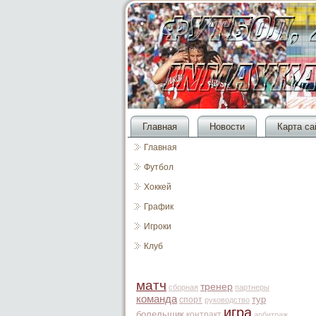
Главная
Новости
Карта са
Главная
Футбол
Хоккей
График
Игроки
Клуб
матч
тренер
сборная
партнеры
команда
тур
спорт
руководство
игра
болельщик
контракт
арбитраж