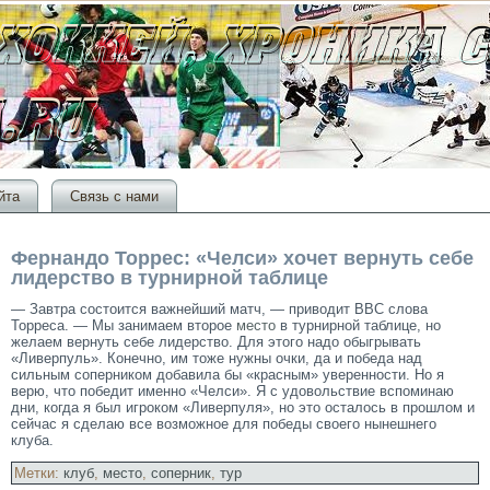
йта
Связь с нами
Фернандо Торрес: «Челси» хочет вернуть себе
лидерство в турнирной таблице
— Завтра состоится важнейший матч, — приводит BBC слова
Торреса. — Мы занимаем второе
место
в турнирной таблице, но
желаем вернуть себе лидерство. Для этого надо обыгрывать
«Ливерпуль». Конечно, им тоже нужны очки, да и победа над
сильным соперником добавила бы «красным» уверенности. Но я
верю, что победит именно «Челси». Я с удовольствие вспоминаю
дни, когда я был игроком «Ливерпуля», но это осталось в прошлом и
сейчас я сделаю все возможное для победы своего нынешнего
клуба.
Метки:
клуб
,
место
,
соперник
,
тур