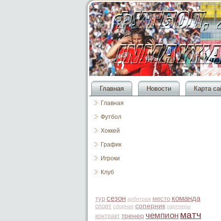
Главная
Новости
Карта са
Главная
Футбол
Хоккей
График
Игроки
Клуб
сезон
команда
тур
место
арбитраж
соперник
спорт
сборная
партнеры
матч
чемпион
тренер
контракт