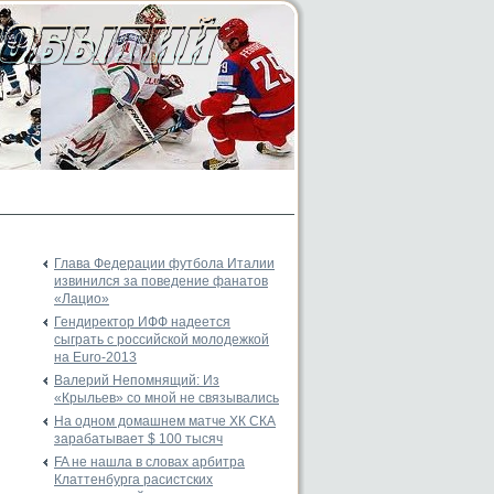
Глава Федерации футбола Италии
извинился за поведение фанатов
«Лацио»
Гендиректор ИФФ надеется
сыграть с российской молодежкой
на Euro-2013
Валерий Непомнящий: Из
«Крыльев» со мной не связывались
На одном домашнем матче ХК СКА
зарабатывает $ 100 тысяч
FA не нашла в словах арбитра
Клаттенбурга расистских