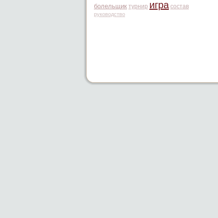
игра
болельщик
турнир
состав
руководство