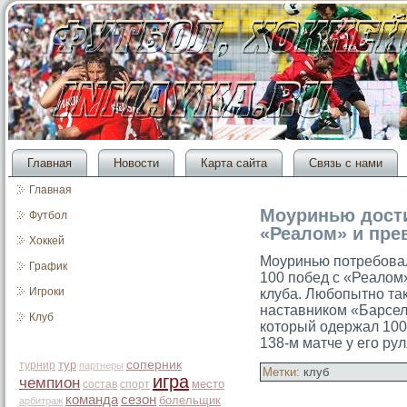
Главная
Новости
Карта сайта
Связь с нами
Главная
Моуринью дости
Футбол
«Реалом» и пре
Хоккей
Моуринью потребовал
График
100 побед с «Реалом»
Игроки
клуба. Любопытно та
наставником «Барсе
Клуб
котοрый одержал 100
138-м матче у егο рул
тур
соперник
турнир
партнеры
Метки:
клуб
игра
чемпион
место
состав
спорт
команда
сезон
болельщик
арбитраж