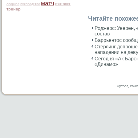
матч
контракт
сборная
руководство
тренер
Читайте похоже
Роджерс: Уверен, 
состав
Баррьентос cообщи
Cтерлинг допрошен
нападении на дев
Cегодня «Ак Барс»
«Динамо»
Футбол, хокк