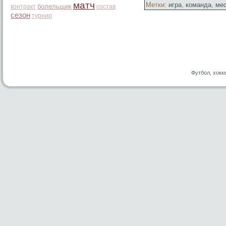
матч
Метки:
игра
,
команда
,
ме
болельщик
контракт
состав
сезон
турнир
Футбол, хокк