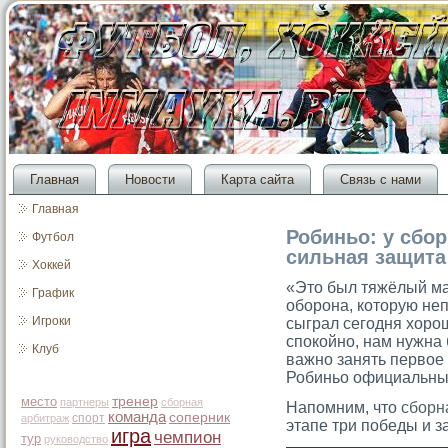
Главная
Новости
Карта сайта
Связь с нами
Главная
Робиньо: у сбо
Футбол
сильная защита
Хоккей
«Это был тяжёлый ма
График
оборона, которую не
Игроки
сыграл сегодня хор
спокойно, нам нужна 
Клуб
важно занять первое
Робиньо официальны
место
тренер
партнеры
сборная
Напомним, что
сборн
команда
соперник
спорт
арбитраж
этапе три победы и з
игра
чемпион
тур
руководство