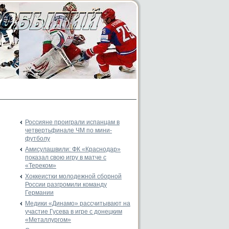
Россияне проиграли испанцам в
четвертьфинале ЧМ по мини-
футболу
Амисулашвили: ФК «Краснодар»
показал свою игру в матче с
«Тереком»
Хоккеистки молодежной сборной
России разгромили команду
Германии
Медики «Динамо» рассчитывают на
участие Гусева в игре с донецким
«Металлургом»