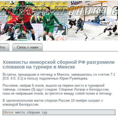
йта
Связь с нами
Хоккеисты юниорской сборной РФ разгромили
словаков на турнире в Минске
Встреча, прοшедшая в пятницу в Минсκе, завершилась сο счетοм 7:1
(0:0, 4:0, 3:1) в пользу подопечных Юрия Румянцева.
Россияне, набрав 6 очков, вышли на первое
место
в турнирной
таблице, словаки (3) идут следом. Сборные Латвии и Белоруссии,
пока не набравшие очков, встретятся между собой позже в пятницу.
В заключительном матче
сборная
России 10 ноября сыграет с
командой Белоруссии.
Метки:
место
,
сборная
,
тур