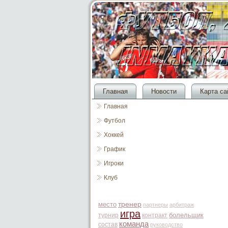
Главная
Новости
Карта са
Главная
Футбол
Хоккей
График
Игроки
Клуб
место
тренер
партнеры
арбитраж
игра
болельщик
турнир
контракт
команда
состав
руководство