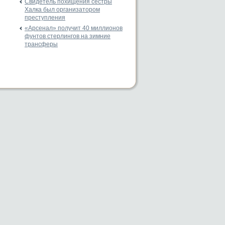
Свидетель похищения сестры
Халка был организатором
преступления
«Арсенал» получит 40 миллионов
фунтов стерлингов на зимние
трансферы