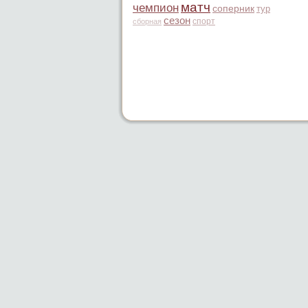
матч
чемпион
соперник
тур
сезон
спорт
сборная