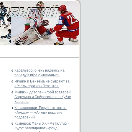
Кабальеро: очень надеюсь на
победу в игре с «Кубанью»
Игуаин и Бензема не сыграют за
«Реал» против «Леванте»
Мышкин доволен игрой вратарей
Барулина и Бобровского на Кубке
Карьяла
Кавазашвили: Результат матча
«Амкар» — «Анжи» пока вне
подозрений
Кузнецов: Фаны ХК «Металлург»
будут регулировать фонд