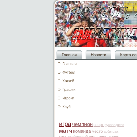
Главная
Новости
Карта са
Главная
Футбол
Хоккей
График
Игроки
Клуб
игра
чемпион
спорт
руководство
матч
команда
место
арбитраж
болельщик
состав
турнир
сборная