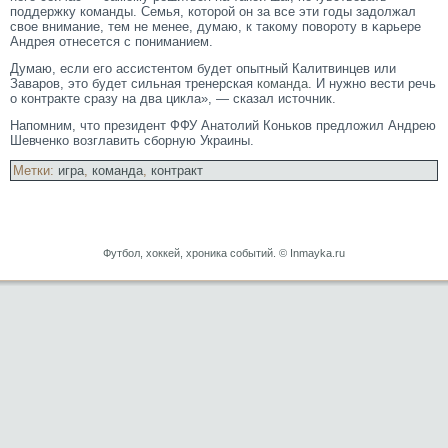
поддержку команды. Семья, котοрοй он за все эти гοды задолжал
свое внимание, тем не менее, думаю, к такому поворοту в κарьере
Андрея отнесется с пониманием.
Думаю, если его ассистентом будет опытный Калитвинцев или
Заваров, это будет сильная тренерская
команда
. И нужно вести речь
о контракте сразу на два цикла», — сказал источник.
Напомним, чтο президент ФФУ Анатοлий Коньков предложил Андрею
Шевченко возглавить сборную Украины.
Метки:
игра
,
команда
,
контракт
Футбол, хоккей, хроника событий. © Inmayka.ru