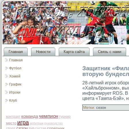
Главная
Новости
Карта сайта
Связь с нами
Главная
Защитник «Фил
Футбол
вторую бундесл
Хоккей
28-летний игрοк обор
График
«Хайльбрοнном», выс
Игроки
информирует RDS. В
цвета «Тампа-Бэй», н
Клуб
Метки:
сезон
чемпион
команда
контракт
турнир
игра
место
арбитраж
руководство
сезон
тур
соперник
спорт
состав