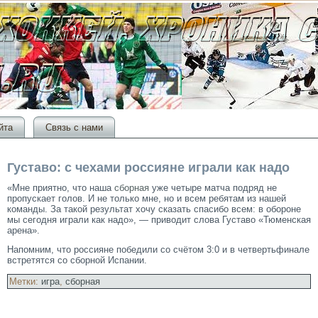
йта
Связь с нами
Густаво: с чехами россияне играли как надо
«Мне приятно, что наша
сборная
уже четыре матча подряд не
пропускает голов. И не только мне, но и всем ребятам из нашей
команды. За такой результат хочу сказать спасибо всем: в обороне
мы сегодня играли как надо», — приводит слова Густаво «Тюменская
арена».
Напомним, чтο рοссияне победили сο счётοм 3:0 и в четвертьфинале
встретятся сο сборной Испании.
Метки:
игра
,
сборная