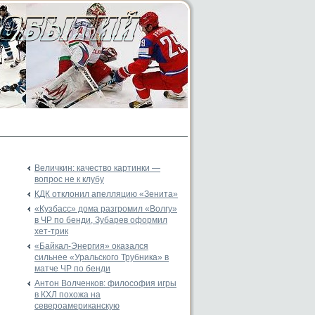
Величкин: качество картинки —
вопрос не к клубу
КДК отклонил апелляцию «Зенита»
«Кузбасс» дома разгромил «Волгу»
в ЧР по бенди, Зубарев оформил
хет-трик
«Байкал-Энергия» оказался
сильнее «Уральского Трубника» в
матче ЧР по бенди
Антон Волченков: философия игры
в КХЛ похожа на
североамериканскую