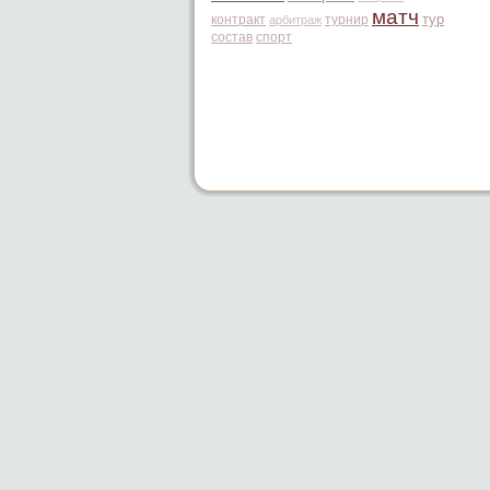
матч
тур
контракт
турнир
арбитраж
состав
спорт