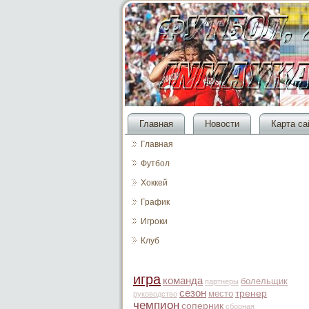
Главная
Новости
Карта са
Главная
Футбол
Хоккей
График
Игроки
Клуб
игра
команда
болельщик
партнеры
сезон
место
тренер
руководство
чемпион
соперник
сборная