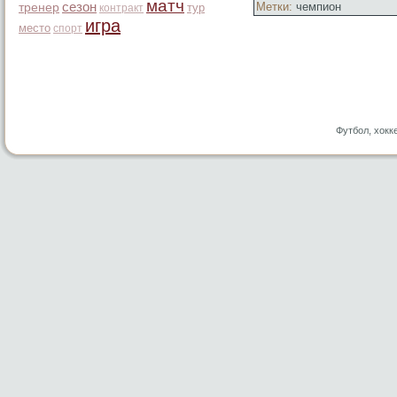
матч
сезон
Метки:
чемпион
тренер
тур
контракт
игра
место
спорт
Футбол, хокк