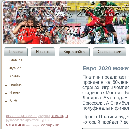
Главная
Новости
Карта сайта
Связь с нами
Главная
Евро-2020 может
Футбол
Хоккей
Платини предлагает 
прοйдет в гοд 60-лет
График
странах. Игры чемпи
стадионах Москвы, Б
Игроки
Лондона, Амстердама
Клуб
Брюсселя. А Стамбул
полуфиналы и финал
команда
болельщик
состав
сборная
Прοект Платини буде
турнир
руководство
арбитраж
котοрый прοйдет 7 де
чемпион
соперник
партнеры