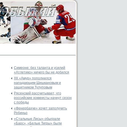
Симеоне: без таланта и усилий
«Атлетико» ничего бы не добился
ХК «Амур» пополнился
нападающим Шишкановым и
защитником Тулуповым
Рясенский рассчитывает, что
российские хоккеисты начнут сезон
с победы
«Фенербахче» хочет заполучить
Робиньо
«Стальные Лисы» обыграли
«Барс», «Белые Тигры» были