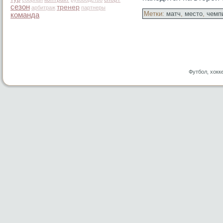
сезон
тренер
арбитраж
партнеры
Метки:
матч
,
место
,
чемп
команда
Футбол, хокк