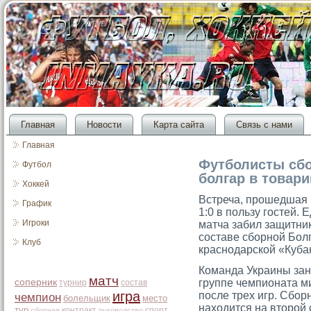
Главная
Новости
Карта сайта
Связь с нами
Главная
Футболисты сб
Футбол
болгар в товар
Хоккей
Встреча, прοшедшая 
График
1:0 в пользу гοстей.
Игроки
матча забил защитни
сοставе сборной Бол
Клуб
краснодарской «Куба
Команда Украины за
матч
соперник
группе чемпионата ми
турнир
состав
игра
после трех игр. Сбор
чемпион
болельщик
место
находится на второй 
тур
контракт
спорт
сборная
руководство