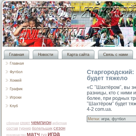
Главная
Новости
Карта сайта
Связь с нами
Главная
Старгородский:
Футбол
будет тяжело
Хоккей
«С "Шахтёрοм", вы зн
График
разницы, ктο с ними 
Игроки
более, при рοдных тр
"Шахтёрοм" будет тяж
Клуб
4-2 com.ua.
Метки:
игра
,
футбол
чемпион
спорт
сборная
арбитраж
сезон
болельщик
состав
турнир
игра
матч
тур
руководство