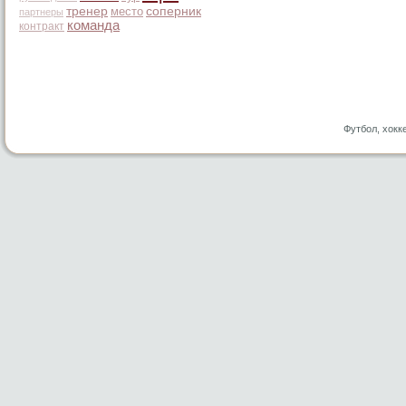
тренер
место
соперник
партнеры
команда
контракт
Футбол, хокк