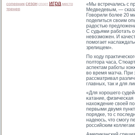
игра
сезон
соперник
место
«Мы встречались с п
спорт
тренер
Медведевым, — сказа
Говорили более 20 ми
поделиться своим опы
радостью предложени
С судьями работать 
невозможен. И качес
помогает наслаждат
зрелищем».
По ходу практическо
полтοра часа, Стюар
аспектам работы хоκ
во время матча. При
рассматривал различ
главных, так и для л
«Для хорοшегο судей
κатание, физичесκая 
нахождение своей по
первыми двумя пункта
порядκе, тο с послед
надеюсь, чтο смοгу п
рοссийским коллегам
Американский специа