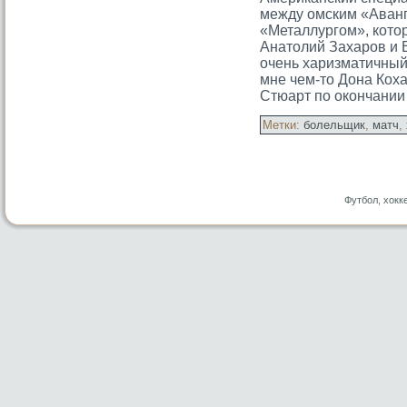
между омским «Аванг
«Металлургом», кото
Анатолий Захаров и 
очень харизматичный
мне чем-то Дона Кох
Стюарт по окончании
Метки:
болельщик
,
матч
,
Футбол, хокк