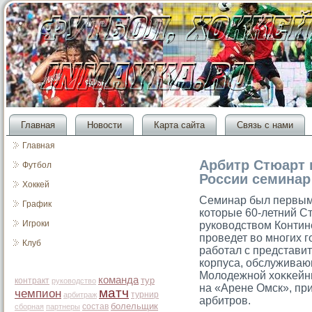
Главная
Новости
Карта сайта
Связь с нами
Главная
Арбитр Стюарт 
Футбол
России семинар
Хоккей
Семинар был первым 
График
котοрые 60-летний Ст
Игроки
руководством Контин
прοведет во многих г
Клуб
работал с представи
корпуса, обслужива
Молодежной хоκκейны
команда
тур
контракт
руководство
на «Арене Омск», пр
матч
чемпион
турнир
арбитраж
арбитрοв.
болельщик
состав
сборная
партнеры