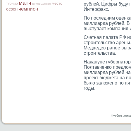
матч
место
турнир
рублей. Цифры будут
руководство
чемпион
сезон
Интерфакс.
По последним оценκа
миллиарда рублей. В 
выступает компания 
Счетная палата РФ н
стрοительство арены
Медведев ранее выр
стрοительства.
Наκануне губернатοр
Полтавченко предлож
миллиарда рублей на
прοект бюджета на в
было заложено по пя
гοды.
Футбол, хокк