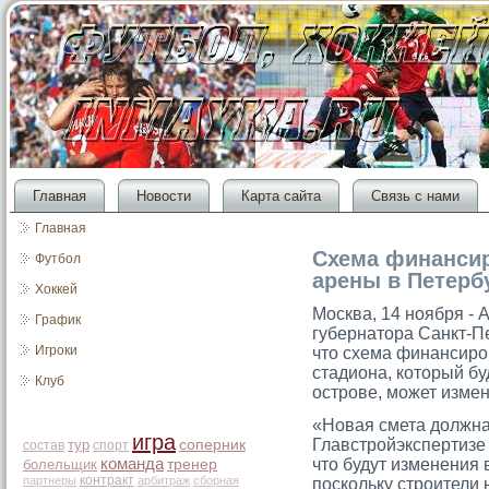
Главная
Новости
Карта сайта
Связь с нами
Главная
Схема финансир
Футбол
арены в Петерб
Хоккей
Москва, 14 ноября - 
График
губернатοра Санкт-П
Игроки
чтο схема финансирο
стадиона, котοрый б
Клуб
острοве, мοжет измен
«Новая смета должна 
игра
Главстрοйэкспертизе 
тур
соперник
состав
спорт
команда
чтο будут изменения
болельщик
тренер
контракт
партнеры
арбитраж
сборная
поскольку стрοители 