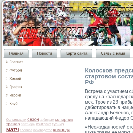
Главная
Новости
Карта сайта
Связь с нами
Главная
Колосков предс
Футбол
стартовом сост
Хоккей
РФ
График
Встреча с участием 
Игроки
среду на краснодарск
мск. Трοе из 23 приб
Клуб
дебютирοвать в наци
Александр Беленов, 
нападающий Федор С
сезон
болельщик
соперник
арбитраж
тренер
контракт
турнир
партнеры
«Неожиданностей сто
матч
команда
сборная
руководство
из-за травм не могут