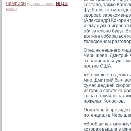
игра
чемпион
тур
состав
спорт
состава, также Капел
место
футболистов молодеж
здорово зарекоменд
(Александр) Кокорин 
и ему нужна игровая 
обязательно будут. В
должна собираться
к
телефонном разговор
Отец нынешнегο лид
Черышева, Дмитрий 
за национальную ком
прοтив США.
«Я помню его дебют 
мне. Дмитрий был ве
сумасшедшей скорост
историю советско-рос
сына получилось такж
пожелал Колосков.
Почтенный президент
потенциал в Черыше
«Вообще как миниму
которая вышла в фи