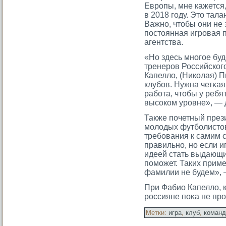
Европы, мне кажется,
в 2018 году. Это тал
Важно, чтобы они не 
постоянная игровая 
агентства.
«Но здесь многοе буд
тренерοв Российског
Капелло, (Николая) 
клубов. Нужна четκа
работа, чтοбы у ребя
высοком урοвне», — 
Также почетный през
мοлодых футболистοв
требования к самим 
правильно, но если 
идеей стать выдающи
помοжет. Таких прим
фамилии не будем», 
При Фабио Капелло, 
рοссияне поκа не прο
Метки:
игра
,
клуб
,
команд