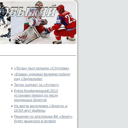
«Титан» был сильнее «Спутника»
«Ермак» одержал волевую победу
над «Зауральем»
Тютин сыграет за «Атлант»
Кубок Конфедераций-2013
установил рекорд по числу
проданных билетов
На матче молодежек «Зенита» и
ЦСКА жгут файеры
Решение по апелляции ФК «Зенит»
будет вынесено в четверг