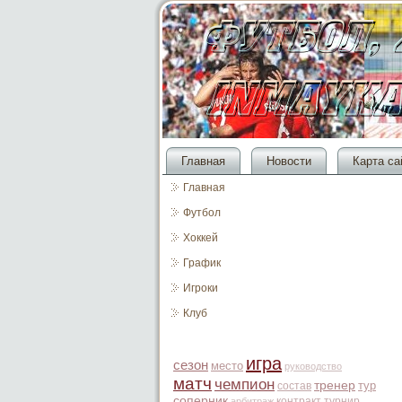
Главная
Новости
Карта са
Главная
Футбол
Хоккей
График
Игроки
Клуб
игра
сезон
место
руководство
матч
чемпион
тренер
тур
состав
соперник
контракт
турнир
арбитраж