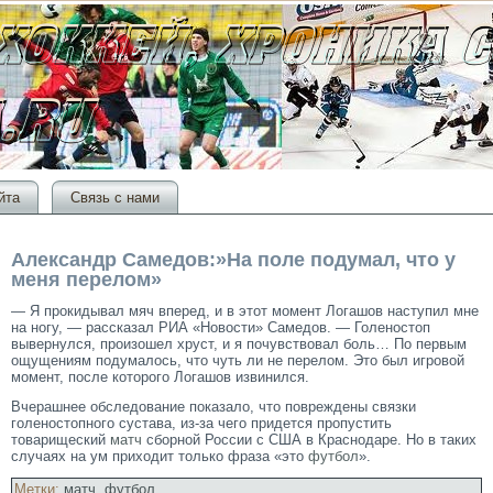
йта
Связь с нами
Александр Самедов:»На поле подумал, что у
меня перелом»
— Я прокидывал мяч вперед, и в этот момент Логашов наступил мне
на ногу, — рассказал РИА «Новости» Самедов. — Голеностоп
вывернулся, произошел хруст, и я почувствовал боль… По первым
ощущениям подумалось, что чуть ли не перелом. Это был игровой
момент, после которого Логашов извинился.
Вчерашнее обследование показало, что повреждены связки
голеностопного сустава, из-за чего придется пропустить
товарищеский
матч
сборной России с США в Краснодаре. Но в таких
случаях на ум приходит только фраза «это
футбол
».
Метки:
матч
,
футбол