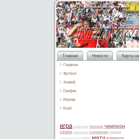
Главная
Новости
Карта са
Главная
Футбол
Хоккей
График
Игроки
Клуб
игра
чемпион
тренер
арбитраж
сезон
соперник
турнир
партнеры
матч
команда
спорт
руководство