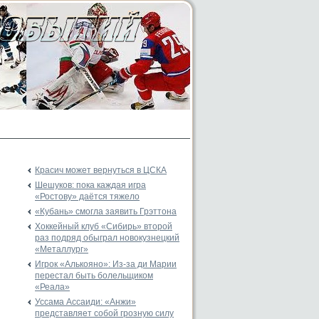
Красич может вернуться в ЦСКА
Шешуков: пока каждая игра
«Ростову» даётся тяжело
«Кубань» смогла заявить Грэттона
Хоккейный клуб «Сибирь» второй
раз подряд обыграл новокузнецкий
«Металлург»
Игрок «Алькояно»: Из-за ди Марии
перестал быть болельщиком
«Реала»
Уссама Ассаиди: «Анжи»
представляет собой грозную силу