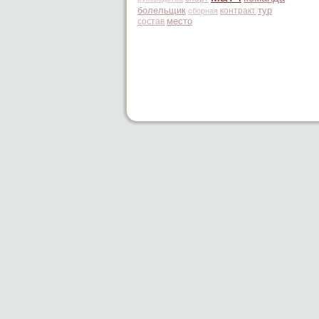
болельщик
тур
контракт
сборная
место
состав