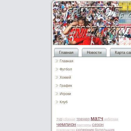
Главная
Новости
Карта са
Главная
Футбол
Хоккей
График
Игроки
Клуб
матч
тур
тренер
сборная
арбитраж
чемпион
сезон
партнеры
соперник
болельщик
руководство