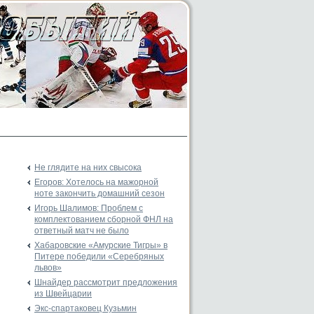
Не глядите на них свысока
Егоров: Хотелось на мажорной
ноте закончить домашний сезон
Игорь Шалимов: Проблем с
комплектованием сборной ФНЛ на
ответный матч не было
Хабаровские «Амурские Тигры» в
Питере победили «Серебряных
львов»
Шнайдер рассмотрит предложения
из Швейцарии
Экс-спартаковец Кузьмин