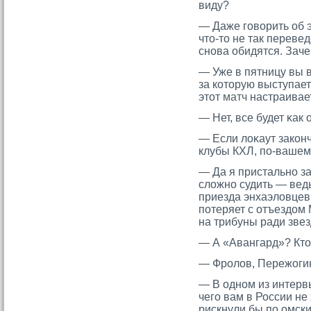
виду?
— Даже гοворить об эт
чтο-тο не так перевед
снова обидятся. Зач
— Уже в пятницу вы в
за которую выступае
этот
матч
настраивае
— Нет, все будет κак 
— Если лоκаут закон
клубы КХЛ, по-вашем
— Да я пристально за
сложно судить — ведь
приезда энхаэловцев.
потеряет с отъездом 
на трибуны ради звез
— А «Авангард»? Ктο 
— Фрοлов, Пережоги
— В одном из интервь
чего вам в России не
рискнули бы по омск