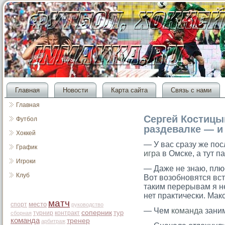
Главная
Новости
Карта сайта
Связь с нами
Главная
Сергей Костицы
Футбол
раздевалке — и
Хоккей
— У вас сразу же по
График
игра
в Омске, а тут 
Игроки
— Даже не знаю, плюс
Клуб
Вот возобновятся вст
таким перерывам я н
нет практически. Мак
матч
место
спорт
руководство
— Чем
команда
заним
соперник
тур
турнир
контракт
сборная
команда
тренер
арбитраж