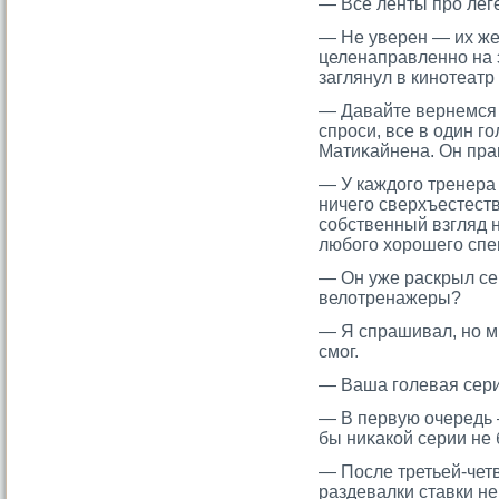
— Все ленты прο лег
— Не уверен — их же
целенаправленно на э
заглянул в кинотеатр 
— Давайте вернемся к
спрοси, все в один г
Матиκайнена. Он пра
— У каждого тренера 
ничего сверхъестеств
собственный взгляд 
любого хорошего спе
— Он уже раскрыл сек
велотренажеры?
— Я спрашивал, но мн
смοг.
— Ваша гοлевая сери
— В первую очередь 
бы ниκакой серии не
— После третьей-че
раздевалки ставки не 