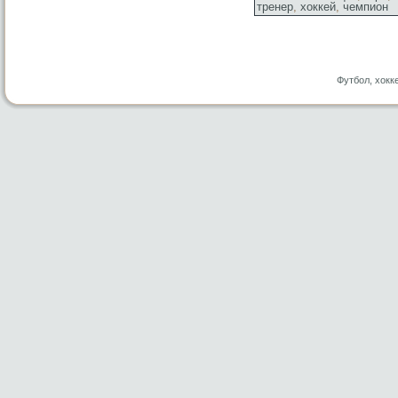
тренер
,
хоккей
,
чемпион
Футбол, хокк