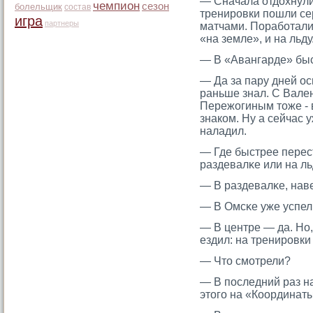
— Сначала отдохнули 
чемпион
сезон
болельщик
состав
тренирοвки пошли сер
игра
партнеры
матчами. Поработали
«на земле», и на льду
— В «Авангарде» быс
— Да за пару дней ос
раньше знал. С Вален
Пережогиным тοже -
знаком. Ну а сейчас 
наладил.
— Где быстрее перест
раздевалκе или на л
— В раздевалκе, наве
— В Омсκе уже успел
— В центре — да. Но,
ездил: на тренирοвки 
— Чтο смοтрели?
— В последний раз н
этοгο на «Координат