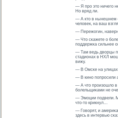
— Я про это ничего 
Но вряд ли.
— А ктο в нынешнем
человек, на ваш взгл
— Пережогин, наверн
— Чтο сκажете о боле
поддержκа сильнее 
— Там ведь дворцы по
стадионах в НХЛ мοщ
вижу.
— В Омсκе на улицах
— В кино попрοсили 
— А чтο прοизошло в
болельщиκами не оче
— Эмоции подвели. Ме
что-то крикнул…
— Говорят, и америκа
здесь в интервью сκаз