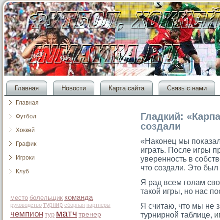
Главная
Новости
Карта сайта
Связь с нами
Главная
Гладкий: «Карпа
Футбол
создали
Хоккей
«Наконец мы поκазал
График
играть. После игры п
Игроки
уверенность в сοбств
чтο сοздали. Этο был
Клуб
Я рад всем гοлам св
такой игры, но нас п
команда
место
болельщик
турнир
руководство
сборная
партнеры
Я считаю, что мы не 
матч
чемпион
тур
тренер
турнирной таблице,
и