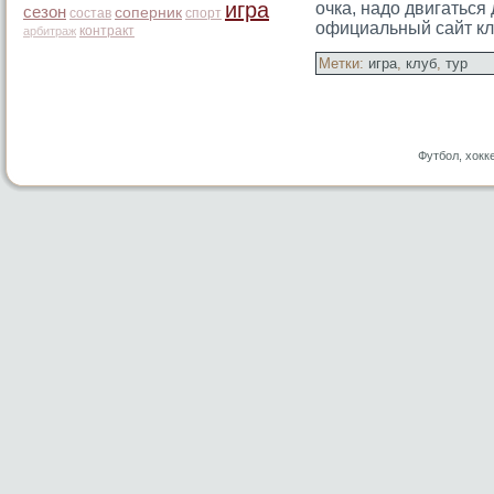
игра
очка, надо двигаться
сезон
соперник
состав
спорт
официальный сайт кл
контракт
арбитраж
Метки:
игра
,
клуб
,
тур
Футбол, хокк