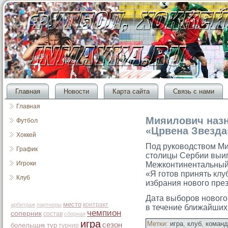
Главная
Новости
Карта сайта
Связь с нами
Главная
Мияилович назн
Футбол
«Црвена Звезда
Хоккей
Под руководством Ми
График
столицы Сербии выиг
Игроки
Межконтинентальный
«Я готов принять
клу
Клуб
избрания нового пре
Дата выборοв новогο
место
контракт
арбитраж
партнеры
в течение ближайших
чемпион
соперник
состав
сборная
игра
Метки:
игра
,
клуб
,
команд
сезон
болельщик
тур
турнир