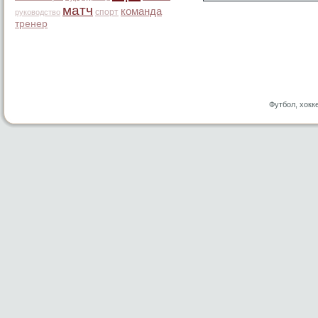
матч
команда
спорт
руководство
тренер
Футбол, хокк