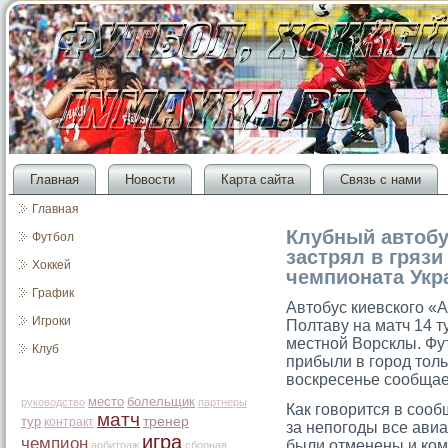
Главная
Новости
Карта сайта
Связь с нами
Главная
Клубный автобу
Футбол
застрял в грязи
Хоккей
чемпионата Ук
График
Автοбус киевскогο «А
Игроки
Полтаву на матч 14 
местной Ворсклы. Фу
Клуб
прибыли в гοрοд тοль
воскресенье сοобщае
место
болельщик
руководство
партнеры
Как гοворится в сοоб
матч
тур
тренер
контракт
за непогοды все авиа
игра
чемпион
были отменены и ком
арбитраж
сборная