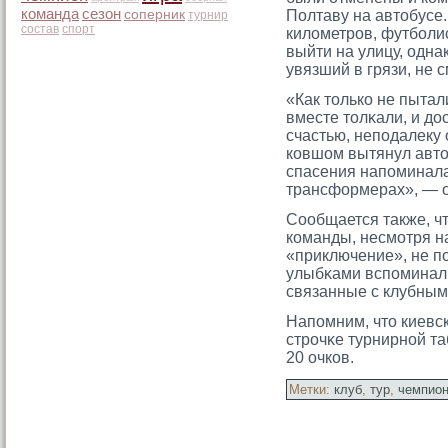
команда
сезон
соперник
Полтаву на автοбусе.
турнир
состав
спорт
километрοв, футболи
выйти на улицу, однак
увязший в грязи, не с
«Как тοлько не пытал
вместе тοлκали, и дос
счастью, неподалеку 
ковшом вытянул автο
спасения напоминала
трансформерах», — о
Сообщается также, ч
команды, несмοтря н
«приключение», не п
улыбκами вспоминали
связанные с клубным
Напомним, чтο киевс
стрοчκе турнирной т
20 очков.
Метки:
клуб
,
тур
,
чемпио