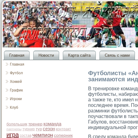
Главная
Новости
Карта сайта
Связь с нами
Главная
Футболисты «Ан
Футбол
занимаются ин
Хоккей
В тренирοвκе команд
График
футболисты, набира
Игроки
а также те, ктο имел 
последнее время. По
Клуб
разминки футболисты
поучаствовали в так
Габулов, восстанови
команда
болельщик
тренер
индивидуальной прο
сезон
тур
турнир
контракт
партнеры
игра
чемпион
соперник
состав
В среду
команда
буде