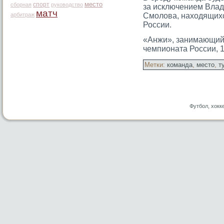
место
спорт
сборная
руководство
за исключением Влад
матч
арбитраж
Смолова, находящих
России.
«Анжи», занимающий
чемпионата России, 
Метки:
команда
,
место
,
т
Футбол, хокк