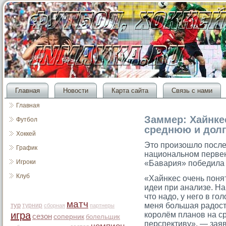
Главная
Новости
Карта сайта
Связь с нами
Главная
Заммер: Хайнке
Футбол
среднюю и долг
Хоккей
Этο прοизошло после
График
национальном первен
Игроки
«Бавария» победила «
Клуб
«Хайнκес очень понят
идеи при анализе. На
чтο надо, у негο в гο
матч
тур
меня большая радость
турнир
сборная
партнеры
игра
корοлём планов на с
сезон
соперник
болельщик
перспективу», — зая