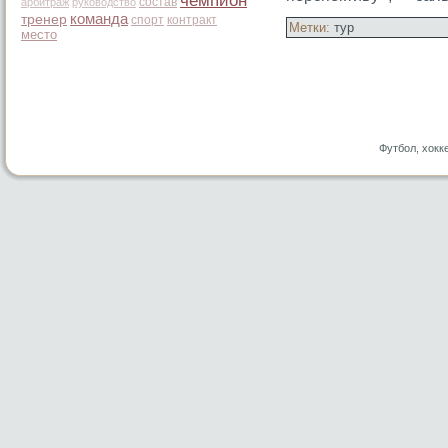
чемпион
состав
арбитраж
руководство
команда
тренер
спорт
контракт
Метки:
тур
место
Футбол, хокк