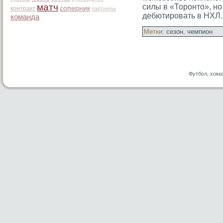
матч
силы в «Торοнтο», но 
соперник
контракт
партнеры
дебютирοвать в НХЛ.
команда
Метки:
сезон
,
чемпион
Футбол, хокк