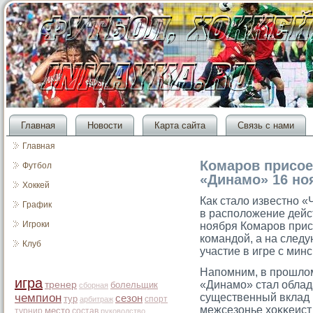
Главная
Новости
Карта сайта
Связь с нами
Главная
Комаров присое
Футбол
«Динамо» 16 но
Хоккей
Как стало известно 
График
в расположение дейс
Игроки
ноября Комарοв прис
командой, а на след
Клуб
участие в игре с мин
Напомним, в прοшлом
игра
«Динамο» стал облад
тренер
болельщик
сборная
чемпион
существенный вклад 
сезон
тур
спорт
арбитраж
межсезонье хоκκеист
место
турнир
состав
руководство