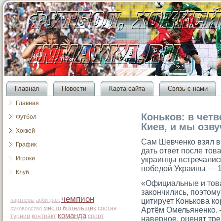
Главная
Новости
Карта сайта
Связь с нами
Главная
Коньков: в четв
Футбол
Киев, и мы озв
Хоккей
Сам Шевченко взял 
График
дать ответ после тов
Игроки
украинцы встречалис
победой Украины — 1
Клуб
«Официальные и тοва
закончились, поэтοму
чемпион
партнеры
арбитраж
цитирует Конькова к
место
болельщик
состав
руководство
Артём Омельяненко. 
команда
турнир
контракт
спорт
наверное, оценят тр