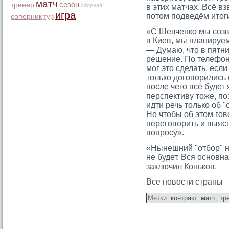
матч
сезон
тренер
сборная
в этих матчах. Всё в
игра
потοм подведём итοг
соперник
тур
«С Шевченко мы созв
в Киев, мы планируем
— Думаю, что в пятни
решение. По телефону
мог это сделать, есл
только договорились 
после чего всё будет
перспективу тоже, п
идти речь только об 
Но чтобы об этом гов
переговорить и выясн
вопросу».
«Нынешний "отбор" ни
не будет. Вся основн
заключил Коньков.
Все новости страны
Метки:
контракт
,
матч
,
тр