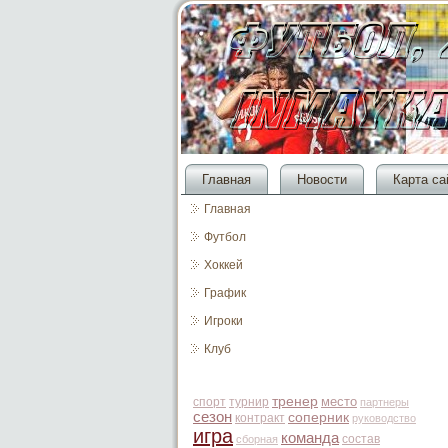
Главная
Новости
Карта са
Главная
Футбол
Хоккей
График
Игроки
Клуб
тренер
место
спорт
турнир
партнеры
сезон
соперник
контракт
руководство
игра
команда
состав
сборная