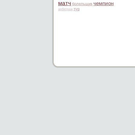
матч
чемпион
болельщик
тур
арбитраж