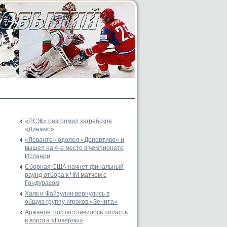
«ПСЖ» разгромил загребское
«Динамо»
«Леванте» одолел «Депортиво» и
вышел на 4-е место в чемпионате
Испании
Сборная США начнет финальный
раунд отбора к ЧМ матчем с
Гондурасом
Халк и Файзулин вернулись в
общую группу игроков «Зенита»
Аржанов: посчастливилось попасть
в ворота «Говерлы»