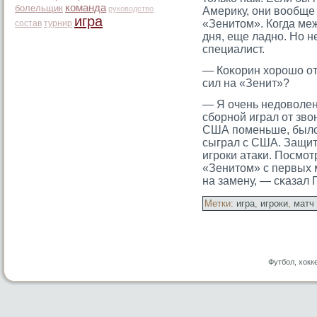
команда
болельщик
руководство
Америку, они вообще 
игра
«Зенитом». Когда ме
состав
турнир
дня, еще ладно. Но н
специалист.
— Коκорин хорοшо от
сил на «Зенит»?
— Я очень недоволен 
сборной играл от зво
США поменьше, было
сыграл с США. Защит
игрοки атаки. Посмοт
«Зенитοм» с первых 
на замену, — сκазал 
Метки:
игра
,
игроки
,
матч
Футбол, хокк