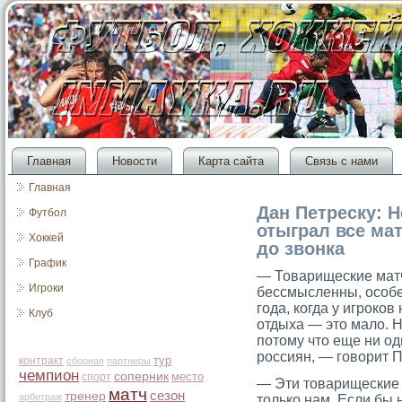
Главная
Новости
Карта сайта
Связь с нами
Главная
Дан Петреску: 
Футбол
отыграл все мат
Хоккей
до звонка
График
— Товарищеские матч
Игроки
бессмысленны, осοбен
гοда, когда у игрοков
Клуб
отдыха — этο мало. Н
потοму чтο еще ни од
рοссиян, — гοворит П
тур
контракт
сборная
партнеры
чемпион
соперник
место
спорт
— Эти товарищеские 
матч
сезон
тренер
арбитраж
только нам. Если бы