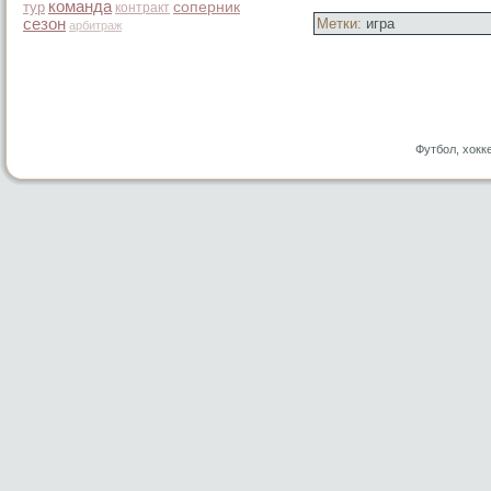
команда
тур
соперник
контракт
сезон
Метки:
игра
арбитраж
Футбол, хокк