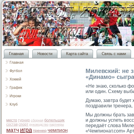
Главная
Новости
Карта сайта
Связь с нами
Главная
Милевский: не 
Футбол
«Динамо» сыгра
Хоккей
«Не знаю, сколько фо
График
или один. Схему выб
Игроки
Думаю, завтра будет
Клуб
поздравили тренера, 
Мы должны брать зав
и должны успеть восс
место
болельщик
турнир
сборная
состав
спорт
руководство
партнеры
передаёт слова Миле
игра
матч
чемпион
тренер
«Чемпионат.com» Ар