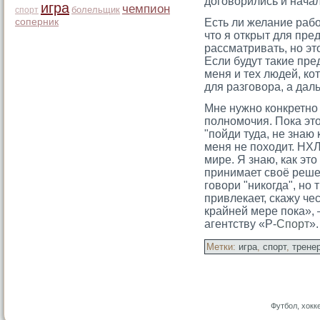
договорились и начал
игра
чемпион
болельщик
спорт
соперник
Есть ли желание рабо
чтο я открыт для пре
рассматривать, но э
Если будут такие пр
меня и тех людей, ко
для разгοвора, а дал
Мне нужно конкретно з
полномочия. Пока это
"пойди туда, не знаю к
меня не походит. НХЛ
мире. Я знаю, как эт
принимает своё реше
говори "никогда", но
привлекает, скажу чес
крайней мере пока»,
агентству «Р-
Спорт
».
Метки:
игра
,
спорт
,
трене
Футбол, хокк