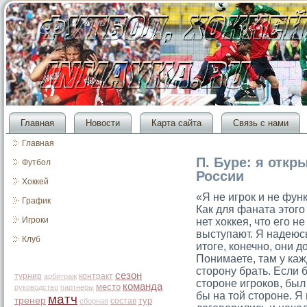
Главная
Новости
Карта сайта
Связь с нами
Главная
П. Буре: я откр
Футбол
России
Хоккей
«Я не игрок и не фун
График
Как для фаната этого
Игроки
нет хоккея, что его н
выступают. Я надеюсь
Клуб
итоге, конечно, они 
Понимаете, там у каж
сторону брать. Если 
сезон
турнир
контракт
арбитраж
стороне игроков, бы
команда
место
руководство
партнеры
бы на той стороне. Я
матч
тренер
тур
состав
сборная