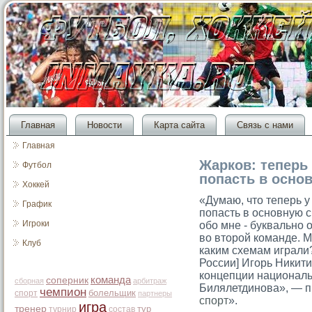
Главная
Новости
Карта сайта
Связь с нами
Главная
Жарков: теперь
Футбол
попасть в осно
Хоккей
«Думаю, что теперь 
График
попасть в основную с
Игроки
обо мне - буквально 
во второй команде. 
Клуб
каким схемам играли
России] Игорь Никити
концепции националь
команда
соперник
сборная
арбитраж
Билялетдинова», — п
чемпион
болельщик
спорт
партнеры
спорт
».
игра
тренер
тур
турнир
состав