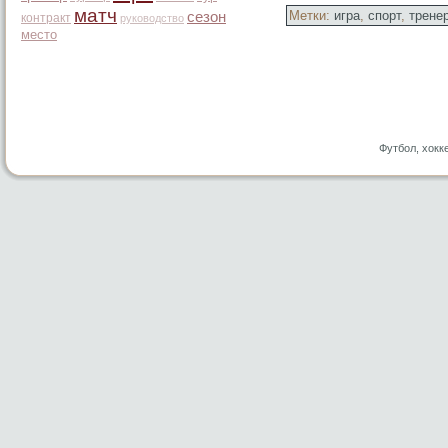
матч
Метки:
игра
,
спорт
,
трене
сезон
контракт
руководство
место
Футбол, хокк