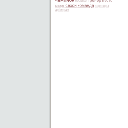
чемпион
тренер
место
сборная
сезон
команда
спорт
партнеры
арбитраж