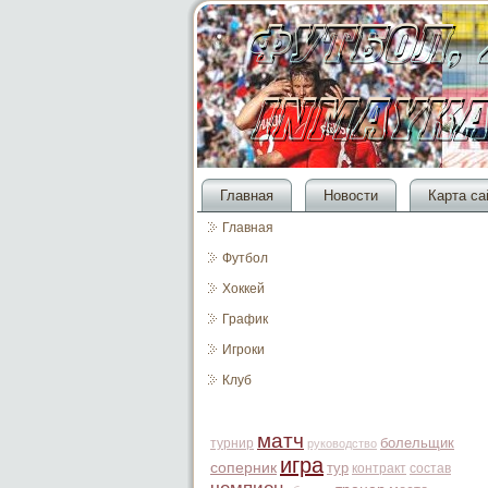
Главная
Новости
Карта са
Главная
Футбол
Хоккей
График
Игроки
Клуб
матч
болельщик
турнир
руководство
игра
соперник
тур
контракт
состав