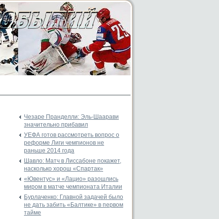
Чезаре Пранделли: Эль-Шаарави
значительно прибавил
УЕФА готов рассмотреть вопрос о
реформе Лиги чемпионов не
раньше 2014 года
Шавло: Матч в Лиссабоне покажет,
насколько хорош «Спартак»
«Ювентус» и «Лацио» разошлись
миром в матче чемпионата Италии
Бурлаченко: Главной задачей было
не дать забить «Балтике» в первом
тайме