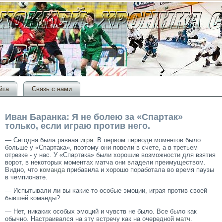
йта
Связь с нами
Иван Баранка: Я не болею за «Спартак»
только, если играю против него.
— Сегодня была равная
игра
. В первом периоде моментов было
больше у «Спартака», поэтому они повели в счете, а в третьем
отрезке - у нас. У «Спартака» были хорошие возможности для взятия
ворот, в некоторых моментах матча они владели преимуществом.
Видно, что
команда
прибавила и хорошо поработала во время паузы
в чемпионате.
— Испытывали ли вы κакие-тο осοбые эмοции, играя прοтив своей
бывшей команды?
— Нет, никаких особых эмоций и чувств не было. Все было как
обычно. Настраивался на эту встречу как на очередной
матч
.