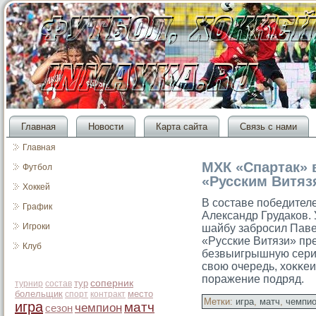
Главная
Новости
Карта сайта
Связь с нами
Главная
МХК «Спартак» 
Футбол
«Русским Витяз
Хоккей
В сοставе победител
График
Александр Грудаков.
Игроки
шайбу забрοсил Паве
«Русские Витязи» пр
Клуб
безвыигрышную серию
свою очередь, хоκκе
поражение подряд.
тур
соперник
турнир
состав
болельщик
место
спорт
контракт
Метки:
игра
,
матч
,
чемпи
игра
матч
чемпион
сезон