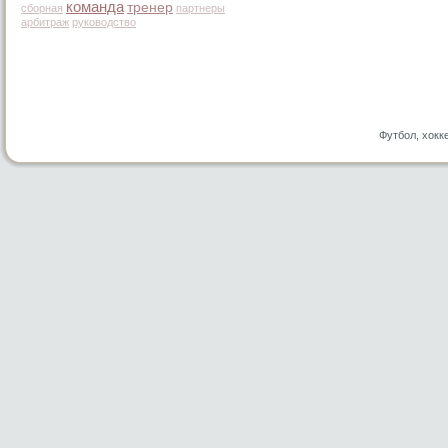
команда
тренер
сборная
партнеры
арбитраж
руководство
Футбол, хокк