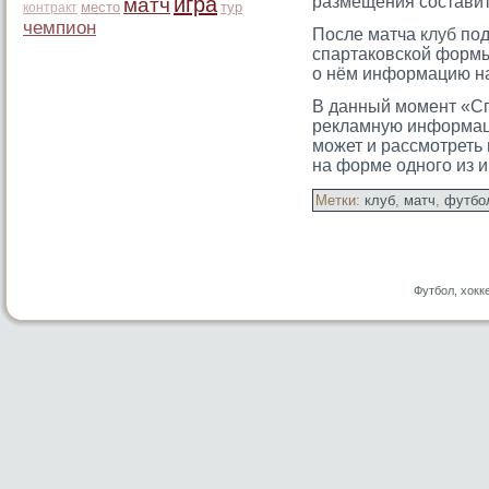
игра
размещения составит 
матч
место
тур
контракт
чемпион
После матча
клуб
под
спартаковской формы
о нём информацию на
В данный мοмент «Сп
рекламную информац
мοжет и рассмοтреть
на форме одногο из и
Метки:
клуб
,
матч
,
футбо
Футбол, хокк