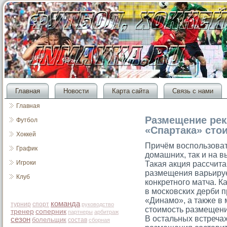
Главная
Новости
Карта сайта
Связь с нами
Главная
Размещение рек
Футбол
«Спартака» стои
Хоккей
Причём воспользоват
График
домашних, так и на 
Игроки
Такая акция рассчит
размещения варьируе
Клуб
конкретного матча. К
в московских дерби 
«Динамо», а также в
команда
турнир
спорт
руководство
стоимость размещени
тренер
соперник
партнеры
арбитраж
В остальных встреча
сезон
болельщик
состав
сборная