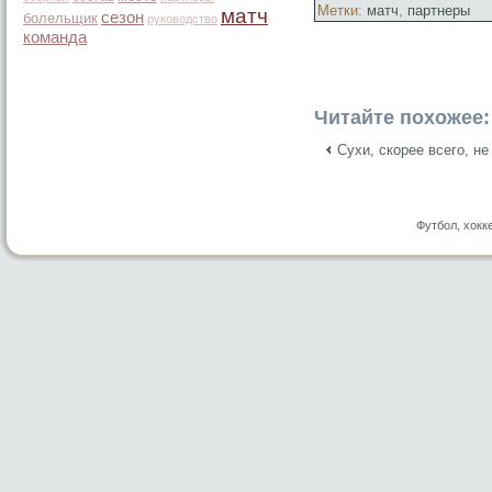
Метки:
матч
,
партнеры
матч
сезон
болельщик
руководство
команда
Читайте похожее:
Сухи, скорее всего, н
Футбол, хокк