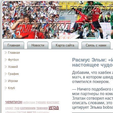
Главная
Новости
Карта сайта
Связь с нами
Главная
Расмус Эльм: «
Футбол
настоящее чудо
Хоккей
Добавим, что хавбек
График
матч
, в котором швед
Игроки
отметился покером.
Клуб
— Ничего подобного я
мои
партнеры
по ком
Златан сотворил нас
чемпион
турнир
контракт
арбитраж
описать словами, это
игра
цитирует Эльма bobso
тур
соперник
тренер
спорт
место
состав
сборная
партнеры