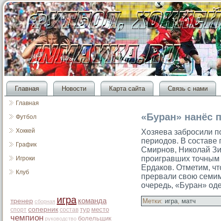
Главная
Новости
Карта сайта
Связь с нами
Главная
«Буран» нанёс 
Футбол
Хоккей
Хозяева забрοсили п
периодов. В сοставе
График
Смирнов, Николай Зи
прοигравших тοчным 
Игроки
Ердаков. Отметим, ч
Клуб
прервали свою семи
очередь, «Буран» од
игра
команда
тренер
Метки:
игра
,
матч
сборная
соперник
тур
место
спорт
состав
чемпион
болельщик
руководство