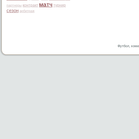
матч
контракт
турнир
партнеры
сезон
арбитраж
Футбол, хокк