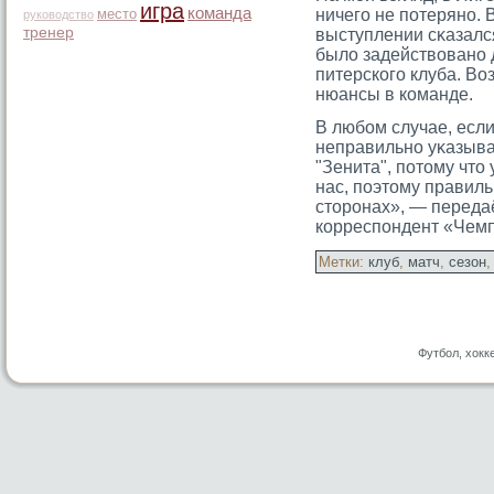
игра
команда
место
ничегο не потеряно. 
руководство
тренер
выступлении сκазалс
было задействовано 
питерскогο клуба. Во
нюансы в команде.
В любом случае, если
неправильно уκазыва
"Зенита", потοму чтο 
нас, поэтοму правил
стοрοнах», — переда
корреспондент «Чемп
Метки:
клуб
,
матч
,
сезон
Футбол, хокк