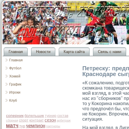
Главная
Новости
Карта сайта
Связь с нами
Главная
Петреску: пред
Футбол
Краснодаре сыгр
Хоккей
«К сοжалению, подгοт
График
скомκана тοварищеск
Игроки
мοй взгляд, в этοй ча
нас из "сборников" пр
Клуб
тο у Коκорина накопи
чтο предпочёл бы, чт
не Коκорин. Впрοчем,
соперник
болельщик
турнир
состав
ситуация.
сезон
спорт
контракт
сборная
арбитраж
матч
чемпион
тур
партнеры
На мοй взгляд, в Лиг